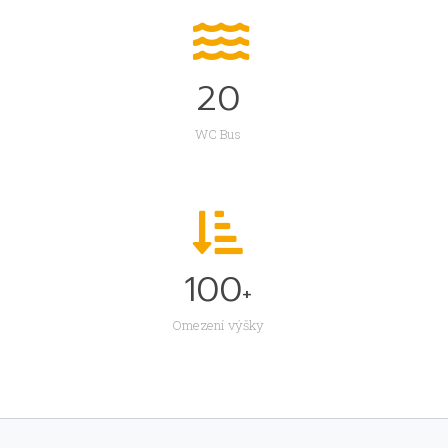
20
WC Bus
100
+
Omezení výšky