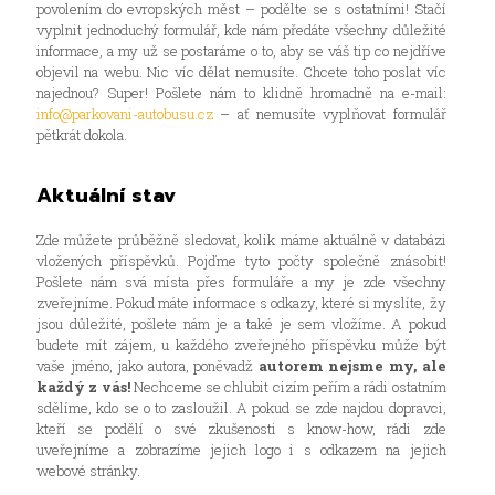
povolením do evropských měst – podělte se s ostatními! Stačí
vyplnit jednoduchý formulář, kde nám předáte všechny důležité
informace, a my už se postaráme o to, aby se váš tip co nejdříve
objevil na webu. Nic víc dělat nemusíte. Chcete toho poslat víc
najednou? Super! Pošlete nám to klidně hromadně na e-mail:
info@parkovani-autobusu.cz
– ať nemusíte vyplňovat formulář
pětkrát dokola.
Aktuální stav
Zde můžete průběžně sledovat, kolik máme aktuálně v databázi
vložených příspěvků. Pojďme tyto počty společně znásobit!
Pošlete nám svá místa přes formuláře a my je zde všechny
zveřejníme. Pokud máte informace s odkazy, které si myslíte, žy
jsou důležité, pošlete nám je a také je sem vložíme. A pokud
budete mít zájem, u každého zveřejného příspěvku může být
vaše jméno, jako autora, poněvadž
autorem nejsme my, ale
každý z vás!
Nechceme se chlubit cizím peřím a rádi ostatním
sdělíme, kdo se o to zasloužil. A pokud se zde najdou dopravci,
kteří se podělí o své zkušenosti s know-how, rádi zde
uveřejníme a zobrazíme jejich logo i s odkazem na jejich
webové stránky.