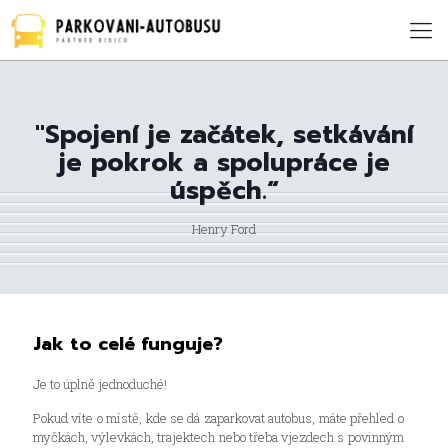
"Spojení je začátek, setkávání
je pokrok a spolupráce je
úspěch.“
Henry Ford
Jak to celé funguje?
Je to úplně jednoduché!
Pokud víte o místě, kde se dá zaparkovat autobus, máte přehled o
myčkách, výlevkách, trajektech nebo třeba vjezdech s povinným