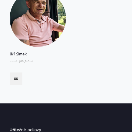
Jiří Šimek
autor projektu
Užitečné odkazy