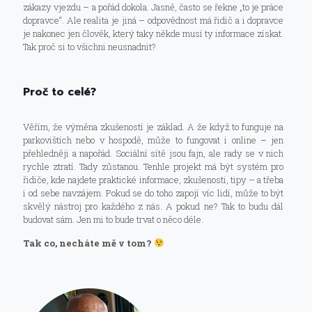
zákazy vjezdu – a pořád dokola. Jasně, často se řekne „to je práce
dopravce“. Ale realita je jiná – odpovědnost má řidič a i dopravce
je nakonec jen člověk, který taky někde musí ty informace získat.
Tak proč si to všichni neusnadnit?
Proč to celé?
Věřím, že výměna zkušeností je základ. A že když to funguje na
parkovištích nebo v hospodě, může to fungovat i online – jen
přehledněji a napořád. Sociální sítě jsou fajn, ale rady se v nich
rychle ztratí. Tady zůstanou. Tenhle projekt má být systém pro
řidiče, kde najdete praktické informace, zkušenosti, tipy – a třeba
i od sebe navzájem. Pokud se do toho zapojí víc lidí, může to být
skvělý nástroj pro každého z nás. A pokud ne? Tak to budu dál
budovat sám. Jen mi to bude trvat o něco déle.
Tak co, necháte mě v tom?