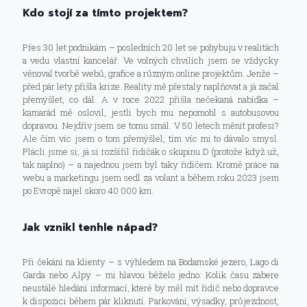
Kdo stojí za tímto projektem?
Přes 30 let podnikám – posledních 20 let se pohybuju v realitách
a vedu vlastní kancelář. Ve volných chvílích jsem se vždycky
věnoval tvorbě webů, grafice a různým online projektům. Jenže –
před pár lety přišla krize. Reality mě přestaly naplňovat a já začal
přemýšlet, co dál. A v roce 2022 přišla nečekaná nabídka –
kamarád mě oslovil, jestli bych mu nepomohl s autobusovou
dopravou. Nejdřív jsem se tomu smál. V 50 letech měnit profesi?
Ale čím víc jsem o tom přemýšlel, tím víc mi to dávalo smysl.
Plácli jsme si, já si rozšířil řidičák o skupinu D (protože když už,
tak naplno) – a najednou jsem byl taky řidičem. Kromě práce na
webu a marketingu jsem sedl za volant a během roku 2023 jsem
po Evropě najel skoro 40 000 km.
Jak vznikl tenhle nápad?
Při čekání na klienty – s výhledem na Bodamské jezero, Lago di
Garda nebo Alpy – mi hlavou běželo jedno: Kolik času zabere
neustálé hledání informací, které by měl mít řidič nebo dopravce
k dispozici během pár kliknutí. Parkování, výsadky, průjezdnost,