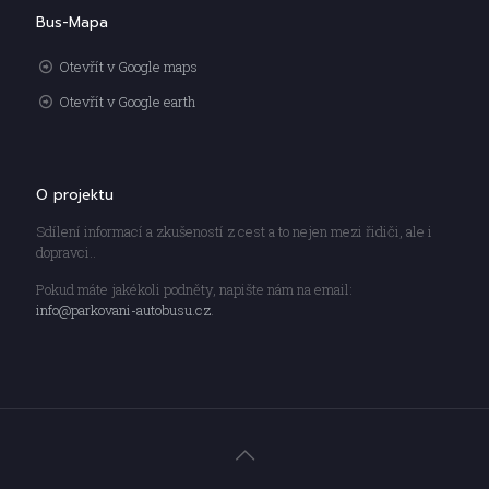
Bus-Mapa
Otevřít v Google maps
Otevřít v Google earth
O projektu
Sdílení informací a zkušeností z cest a to nejen mezi řidiči, ale i
dopravci..
Pokud máte jakékoli podněty, napište nám na email:
info@parkovani-autobusu.cz
.