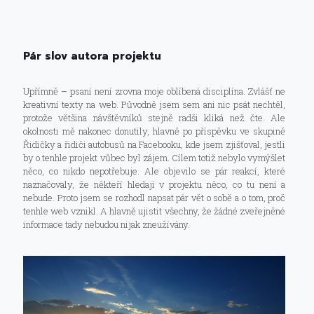
Pár slov autora projektu
Upřímně – psaní není zrovna moje oblíbená disciplína. Zvlášť ne
kreativní texty na web. Původně jsem sem ani nic psát nechtěl,
protože většina návštěvníků stejně radši kliká než čte. Ale
okolnosti mě nakonec donutily, hlavně po příspěvku ve skupině
Řidičky a řidiči autobusů na Facebooku, kde jsem zjišťoval, jestli
by o tenhle projekt vůbec byl zájem. Cílem totiž nebylo vymýšlet
něco, co nikdo nepotřebuje. Ale objevilo se pár reakcí, které
naznačovaly, že někteří hledají v projektu něco, co tu není a
nebude. Proto jsem se rozhodl napsat pár vět o sobě a o tom, proč
tenhle web vznikl. A hlavně ujistit všechny, že žádné zveřejněné
informace tady nebudou nijak zneužívány.