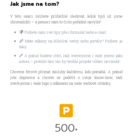
Jak jsme na tom?
V této sekci můžete průběžně sledovat, kolik tipů už jsme
shromáždili – a pomoci nám to číslo pořádně navýšit!
Pošlete nám své tipy přes formulář nebo e-mail
Máte odkazy na důležité weby nebo portály? Pošlete je
taky
🖊 A pokud budete chtít, rádi zveřejníme i vaše jméno jako
autora – protože bez vás by tenhle projekt vůbec nevznikl!
Chceme férově přiznat zásluhy každému, kdo pomáhá. A pokud
jste dopravce a chcete se podělit o svoje know-how, rádi
zveřejníme i vaše logo s odkazem na vaše webové stránky.
500
+